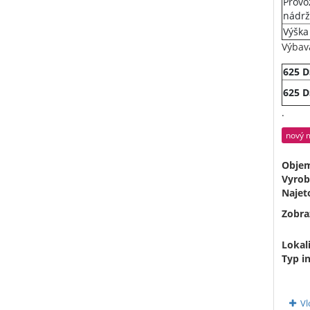
Provo
nádrž
Výška
Výbav
625 D
625 D
.
nový 
Obje
Vyrob
Najet
Zobra
Lokali
Typ i
Vl