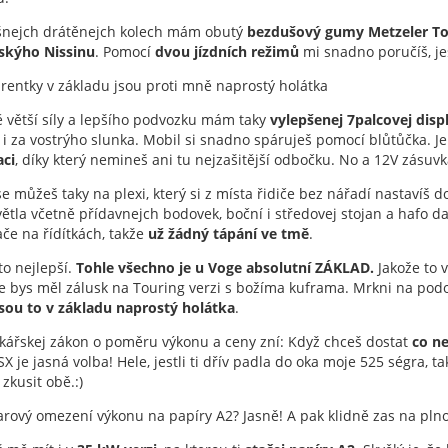
šnejch drátěnejch kolech mám obutý
bezdušový gumy Metzeler T
skýho Nissinu
. Pomocí
dvou jízdních režimů
mi snadno poručíš, je
rentky v základu jsou proti mně naprostý holátka
 větší síly a lepšího podvozku mám taky
vylepšenej 7palcovej displ
 i za vostrýho slunka. Mobil si snadno spáruješ pomocí blůtůčka. J
aci
, díky který nemineš ani tu nejzašitější odbočku. No a 12V zásuv
se můžeš taky na plexi, který si z místa řidiče bez nářadí nastavíš 
ětla včetně přídavnejch bodovek, boční i středovej stojan a hafo da
če na řídítkách, takže
už žádný tápání ve tmě
.
to nejlepší.
Tohle všechno je u Voge absolutní ZÁKLAD.
Jakože to 
e bys měl zálusk na Touring verzi s božíma kuframa. Mrkni na pod
sou to v základu naprostý holátka
.
kářskej zákon o poměru výkonu a ceny zní: Když chceš dostat
co n
X je jasná volba! Hele, jestli ti dřív padla do oka moje 525 ségra, t
 zkusit obě.:)
arový omezení výkonu na papíry A2? Jasně! A pak klidně zas na pln