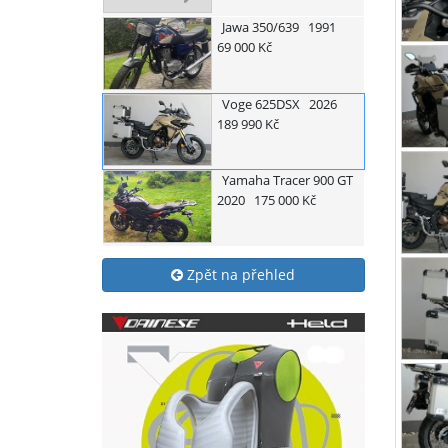
Jawa
350/639
1991
69 000 Kč
Voge
625DSX
2026
189 990 Kč
Yamaha
Tracer 900 GT
2020
175 000 Kč
Zpět na přehled