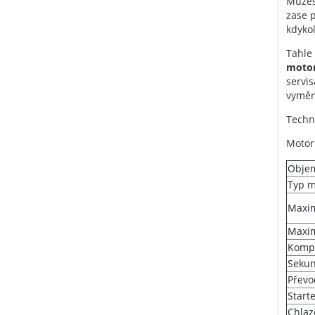
Můžeš
zase p
kdykol
Tahle 
moto
servi
vyměni
Techn
Motor
Obje
Typ m
Maxim
Maxim
Komp
Sekun
Převo
Starte
Chlaz