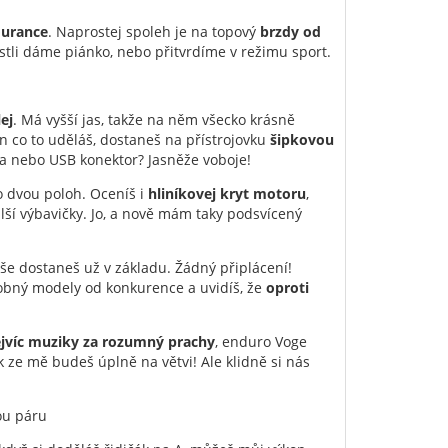
ourance
. Naprostej spoleh je na topový
brzdy od
stli dáme piánko, nebo přitvrdíme v režimu sport.
ej
. Má vyšší jas, takže na něm všecko krásně
en co to uděláš, dostaneš na přístrojovku
šipkovou
ka nebo USB konektor? Jasněže voboje!
do dvou poloh. Oceníš i
hliníkovej kryt motoru
,
lší výbavičky. Jo, a nově mám taky podsvícený
vše dostaneš už v základu. Žádný připlácení!
obný modely od konkurence a uvidíš, že
oproti
ejvíc muziky za rozumný prachy
, enduro Voge
ak ze mě budeš úplně na větvi! Ale klidně si nás
ou páru