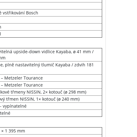
é vstřikování Bosch
m
d
itelná upside-down vidlice Kayaba, ø 41 mm /
 mm
ce, plně nastavitelný tlumič Kayaba / zdvih 181
 – Metzeler Tourance
 – Metzeler Tourance
tkové třmeny NISSIN, 2× kotouč (ø 298 mm)
ový třmen NISSIN, 1× kotouč (ø 240 mm)
- vypínatelné
telné
0 × 1 395 mm