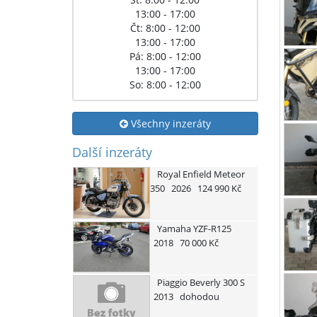
13:00 - 17:00
Čt: 8:00 - 12:00
13:00 - 17:00
Pá: 8:00 - 12:00
13:00 - 17:00
So: 8:00 - 12:00
Všechny inzeráty
Další inzeráty
Royal Enfield
Meteor
350
2026
124 990 Kč
Yamaha
YZF-R125
2018
70 000 Kč
Piaggio
Beverly 300 S
2013
dohodou