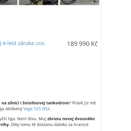
 4-letá záruka
189 990 Kč
2026
 na silnici i šotolinovej tankodrom
? Právě jsi mě
ega oblíbený
Voge 525 DSX
.
yšší liga. Není divu. Muj
zbrusu novej dvouválec
dvihy.
Díky tomu tě dostanu daleko za hranice