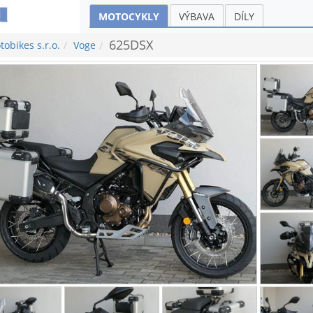
MOTOCYKLY
VÝBAVA
DÍLY
625DSX
obikes s.r.o.
Voge