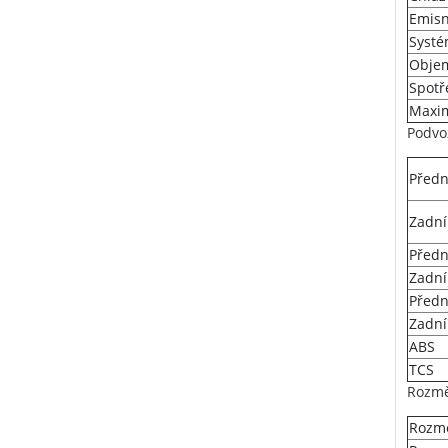
Emisn
Systé
Obje
Spotř
Maxim
Podvo
Předn
Zadní
Předn
Zadní
Předn
Zadní
ABS
TCS
Rozmě
Rozmě