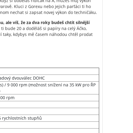
e když si doděláš řidičák na A, můžeš můj výkon
rově. Kluci z Gorexu nebo jejich parťáci ti ho
jenom nechat si zapsat novej výkon do techničáku.
, ale víš, že za dva roky budeš chtít silnější
i bude 20 a doděláš si papíry na celý Áčko,
dí taky, kdybys mě časem náhodou chtěl prodat
 řadový dvouválec DOHC
s) / 9 000 rpm (možnost snížení na 35 kW pro ŘP
)
500 rpm
6 rychlostních stupňů