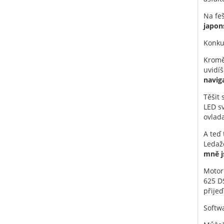
Na fe
japon
Konku
Kromě
uvidíš
navig
Těšit 
LED sv
ovlada
A teď 
Ledaž
mně j
Motor
625 DS
přijeď
Softw