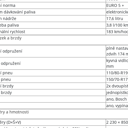
í norma
EURO 5 +
m dávkování paliva
elektronick
m nádrže
17,6 litru
eba paliva
3,8 l/100 k
ální rychlost
183 km/ho
zek a brzdy
plně nastav
í odpružení
zdvih 174
kyvná vidli
 odpružení
mm
í pneu
110/80-R19
 pneu
150/70-R17
í brzdy
2x dvoupís
 brzdy
jednopístk
ano, Bosch 
ano, vypína
ry a hmotnosti
ry (D×Š×V)
2 230 × 85