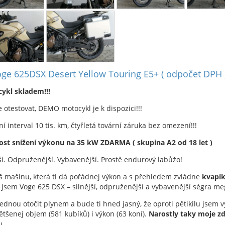
ge 625DSX Desert Yellow Touring E5+ ( odpočet DPH )
ykl skladem!!!
e otestovat, DEMO motocykl je k dispozici!!!
ní interval 10 tis. km, čtyřletá tovární záruka bez omezení!!!
st snížení výkonu na 35 kW ZDARMA ( skupina A2 od 18 let )
ší. Odpruženější. Vybavenější. Prostě endurový labůžo!
š mašinu, která ti dá pořádnej výkon a s přehledem zvládne
kvapík
 Jsem Voge 625 DSX – silnější, odpruženější a vybavenější ségra m
jednou otočit plynem a bude ti hned jasný, že oproti pětikilu jsem v
tšenej objem (581 kubíků) i výkon (63 koní).
Narostly taky moje z
u.