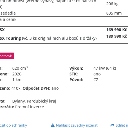
zní hmotnost (včetně výbavy, náplní a 90% paliva v
206 kg
i)
 sedadla
835 mm
a a ceník
SX
169 990 Kč
189 990 Kč
SX Touring
(vč. 3 ks originálních alu boxů s držáky)
motocykl
3
m:
620 cm
Výkon:
47 kW (64 k)
eno:
2026
STK:
ano
o:
1 km
Původ:
CZ
zeno:
410×,
Odpočet DPH:
ano
ta:
Bylany, Pardubický kraj
nzerátu:
firemní inzerce
ožit do schránky
Nahlásit závadný inzerát
Sdílet i