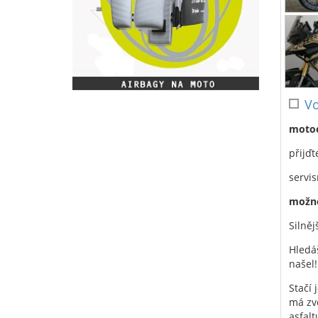
Vo
motoc
přijďt
servis
možno
Silněj
Hledá
našel!
Stačí 
má zvě
asfalt