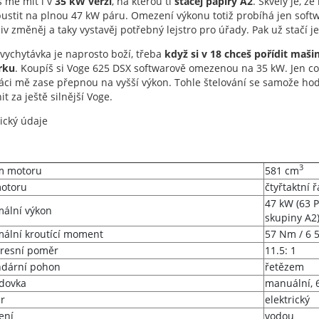
 mě mít i v
35 kW verzi
, na kterou ti
stačej papíry A2
. Skvělý je, ž
ustit na plnou 47 kW páru. Omezení výkonu totiž probíhá jen softwa
iv změněj a taky vystavěj potřebný lejstro pro úřady. Pak už stačí 
vychytávka je naprosto boží, třeba
když si v 18 chceš pořídit mašinu
rku
. Koupíš si Voge 625 DSX softwarově omezenou na 35 kW. Jen co t
sáci mě zase přepnou na vyšší výkon. Tohle štelování se samože ho
t za ještě silnější Voge.
ický údaje
3
m motoru
581 cm
otoru
čtyřtaktní
47 kW (63 P
ální výkon
skupiny A2
ální kroutící moment
57 Nm / 6 
resní poměr
11.5: 1
dární pohon
řetězem
dovka
manuální, 
r
elektrický
ení
vodou