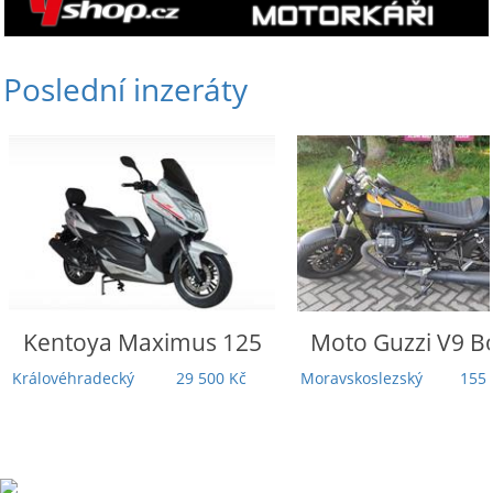
Poslední inzeráty
Moto Guzzi
V9 Bobber
Honda
Rebel 11
Touring | 5 00
Moravskoslezský
155 000 Kč
Záruka | TOP 
Odpočet D
Praha
27