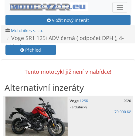
Vložit nový inzerát
Motobikes s.r.o.
Voge SR1 125i ADV černá ( odpočet DPH ), 4-
letá záruka
Přehled
Tento motocykl již není v nabídce!
Alternativní inzeráty
Voge
125R
2026
Pardubický
79 990 Kč