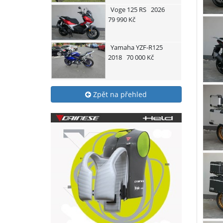
Voge
125 RS
2026
79 990 Kč
Yamaha
YZF-R125
2018
70 000 Kč
Zpět na přehled