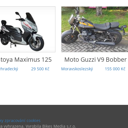
o Guzzi
V9 Bobber
Honda
Rebel 1100 DCT
Touring | 5 000 km |
koslezský
155 000 Kč
Záruka | TOP stav |
Odpočet DPH
Praha
279 000 Kč
y zpracování cookies
a vyhrazena. Vyrobila Bikes Media s.r.o.