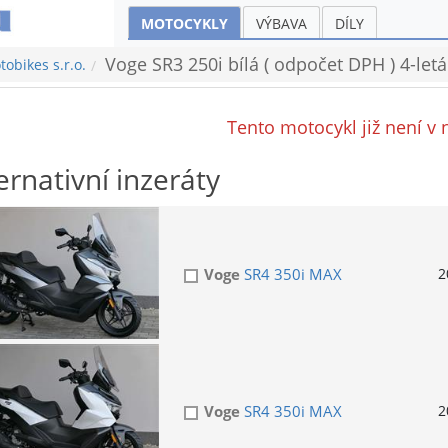
MOTOCYKLY
VÝBAVA
DÍLY
Voge SR3 250i bílá ( odpočet DPH ) 4-letá
obikes s.r.o.
Tento motocykl již není v 
ernativní inzeráty
Voge
SR4 350i MAX
2
Voge
SR4 350i MAX
2