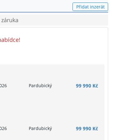
Přidat inzerát
 záruka
nabídce!
026
Pardubický
99 990 Kč
026
Pardubický
99 990 Kč