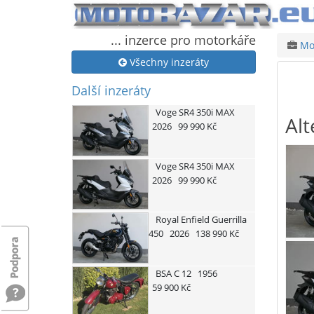
... inzerce pro motorkáře
Mot
Všechny inzeráty
Další inzeráty
Voge
SR4 350i MAX
Alt
2026
99 990 Kč
Voge
SR4 350i MAX
2026
99 990 Kč
Royal Enfield
Guerrilla
450
2026
138 990 Kč
BSA
C 12
1956
59 900 Kč