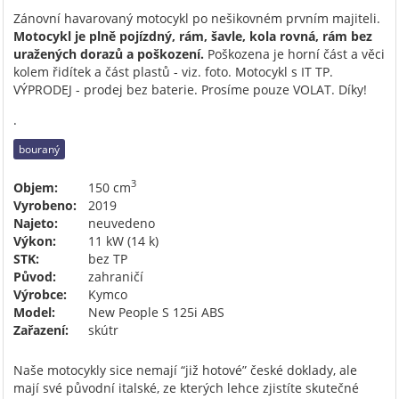
Zánovní havarovaný motocykl po nešikovném prvním majiteli.
Motocykl je plně pojízdný, rám, šavle, kola rovná, rám bez
uražených dorazů a poškození.
Poškozena je horní část a věci
kolem řidítek a část plastů - viz. foto. Motocykl s IT TP.
VÝPRODEJ - prodej bez baterie. Prosíme pouze VOLAT. Díky!
.
bouraný
3
Objem:
150 cm
Vyrobeno:
2019
Najeto:
neuvedeno
Výkon:
11 kW (14 k)
STK:
bez TP
Původ:
zahraničí
Výrobce:
Kymco
Model:
New People S 125i ABS
Zařazení:
skútr
Naše motocykly sice nemají “již hotové” české doklady, ale
mají své původní italské, ze kterých lehce zjistíte skutečné