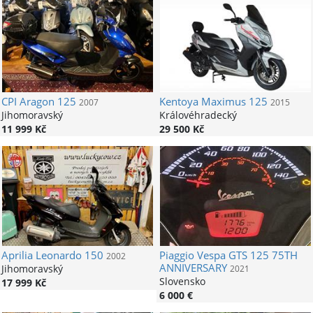
CPI
Aragon 125
Kentoya
Maximus 125
2007
2015
Jihomoravský
Královéhradecký
11 999 Kč
29 500 Kč
Aprilia
Leonardo 150
Piaggio
Vespa GTS 125 75TH
2002
ANNIVERSARY
Jihomoravský
2021
Slovensko
17 999 Kč
6 000 €