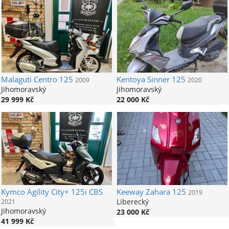
Malaguti
Centro 125
Kentoya
Sinner 125
2009
2020
Jihomoravský
Jihomoravský
29 999 Kč
22 000 Kč
Kymco
Agility City+ 125i CBS
Keeway
Zahara 125
2019
Liberecký
2021
Jihomoravský
23 000 Kč
41 999 Kč