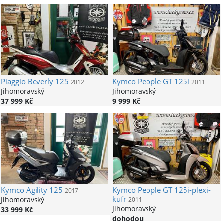
Piaggio
Beverly 125
Kymco
People GT 125i
2012
2011
Jihomoravský
Jihomoravský
37 999 Kč
9 999 Kč
Kymco
Agility 125
Kymco
People GT 125i-plexi-
2017
kufr
Jihomoravský
2011
Jihomoravský
33 999 Kč
dohodou