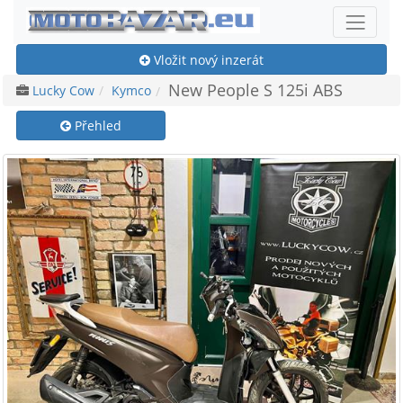
Vložit nový inzerát
New People S 125i ABS
Lucky Cow
Kymco
Přehled