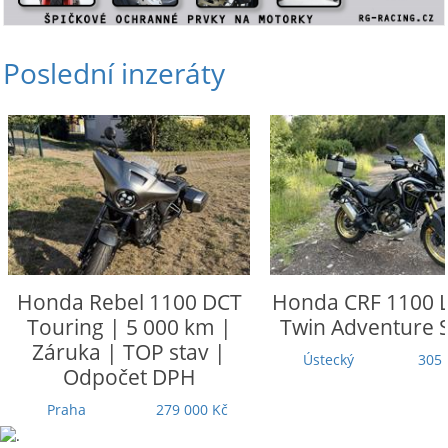
Poslední inzeráty
Honda
Rebel 1100 DCT
Honda
CRF 1100 L
Touring | 5 000 km |
Twin Adventure 
Záruka | TOP stav |
Ústecký
305 
Odpočet DPH
Praha
279 000 Kč