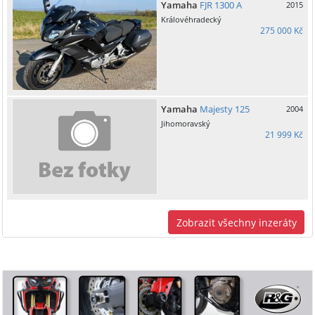
Yamaha
FJR 1300 A
2015
Královéhradecký
275 000 Kč
Yamaha
Majesty 125
2004
Jihomoravský
21 999 Kč
Zobrazit všechny inzeráty