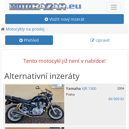
Vložit nový inzerát
Motocykly na prodej
Přehled
Upravit
Tento motocykl již není v nabídce!
Alternativní inzeráty
Yamaha
XJR 1300
2004
Praha
84 900 Kč