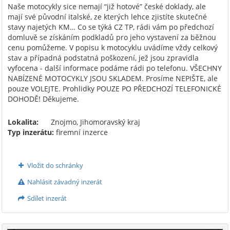
Naše motocykly sice nemají “již hotové” české doklady, ale
mají své původní italské, ze kterých lehce zjistíte skutečné
stavy najetých KM… Co se týká CZ TP, rádi vám po předchozí
domluvě se získáním podkladů pro jeho vystavení za běžnou
cenu pomůžeme. V popisu k motocyklu uvádíme vždy celkový
stav a případná podstatná poškození, jež jsou zpravidla
vyfocena - další informace podáme rádi po telefonu. VŠECHNY
NABÍZENÉ MOTOCYKLY JSOU SKLADEM. Prosíme NEPIŠTE, ale
pouze VOLEJTE. Prohlidky POUZE PO PŘEDCHOZÍ TELEFONICKÉ
DOHODĚ! Děkujeme.
Lokalita:
Znojmo, Jihomoravský kraj
Typ inzerátu:
firemní inzerce
Vložit do schránky
Nahlásit závadný inzerát
Sdílet inzerát