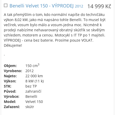
Benelli Velvet 150 - VÝPRODEJ
14 999 Kč
2012
A tak přemýšlím o tom, kdo normální napíše do techničáku
výkon 8,02 kW, jako má napsáno tohle Benelli. To musel být
večírek, vosum bylo málo a vosum-jedna moc. Nicméně k
prodeji nabízíme nehavarovaný obratný skútřík se skvělým
vzhledem, motorem a cenou. Motocykl s IT TP po 1 majiteli.
VÝPRODEJ - cena bez baterie. Prosíme pouze VOLAT.
Děkujeme!
.
3
Objem:
150 cm
Vyrobeno:
2012
Najeto:
22 000 km
Výkon:
8 kW (11 k)
STK:
bez TP
Původ:
zahraničí
Výrobce:
Benelli
Model:
Velvet 150
Zařazení:
skútr