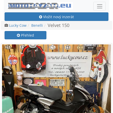
Vložit nový inzerát
Velvet 150
Lucky Cow
Benelli
Přehled