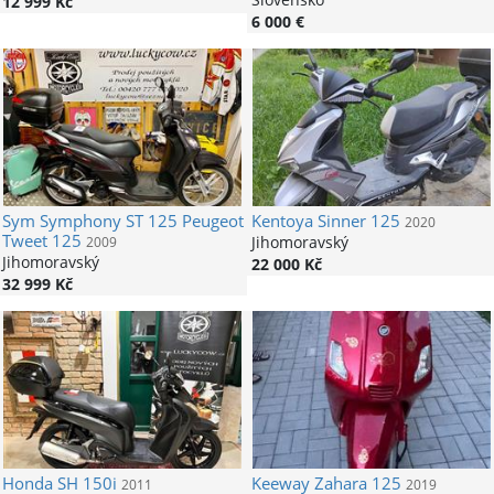
12 999 Kč
6 000 €
Sym
Symphony ST 125 Peugeot
Kentoya
Sinner 125
2020
Tweet 125
Jihomoravský
2009
Jihomoravský
22 000 Kč
32 999 Kč
Honda
SH 150i
Keeway
Zahara 125
2011
2019