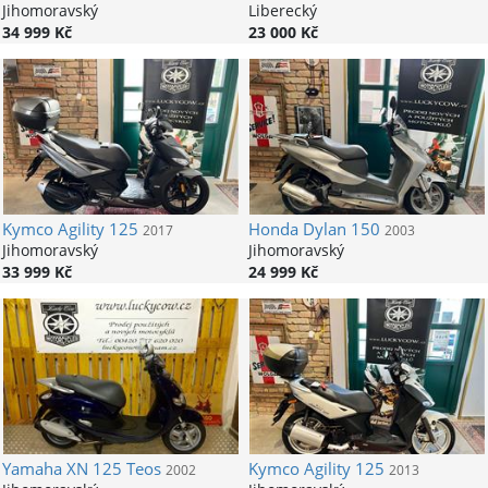
Jihomoravský
Liberecký
34 999 Kč
23 000 Kč
Kymco
Agility 125
Honda
Dylan 150
2017
2003
Jihomoravský
Jihomoravský
33 999 Kč
24 999 Kč
Yamaha
XN 125 Teos
Kymco
Agility 125
2002
2013