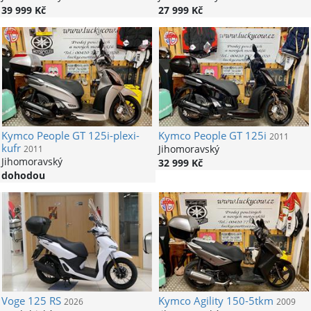
39 999 Kč
27 999 Kč
Kymco
People GT 125i-plexi-
Kymco
People GT 125i
2011
kufr
Jihomoravský
2011
Jihomoravský
32 999 Kč
dohodou
Voge
125 RS
Kymco
Agility 150-5tkm
2026
2009