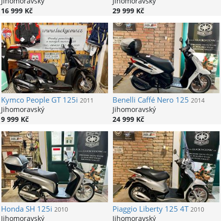
Jihomoravský
Jihomoravský
16 999 Kč
29 999 Kč
Kymco
People GT 125i
Benelli
Caffé Nero 125
2011
2014
Jihomoravský
Jihomoravský
9 999 Kč
24 999 Kč
Honda
SH 125i
Piaggio
Liberty 125 4T
2010
2010
Jihomoravský
Jihomoravský