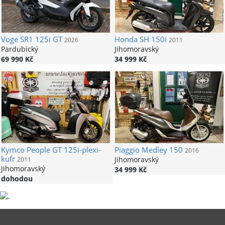
Voge
SR1 125i GT
Honda
SH 150i
2026
2011
Pardubický
Jihomoravský
69 990 Kč
34 999 Kč
Kymco
People GT 125i-plexi-
Piaggio
Medley 150
2016
kufr
Jihomoravský
2011
Jihomoravský
34 999 Kč
dohodou