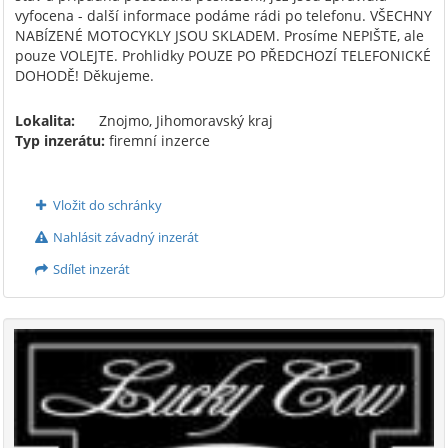
vyfocena - další informace podáme rádi po telefonu. VŠECHNY
NABÍZENÉ MOTOCYKLY JSOU SKLADEM. Prosíme NEPIŠTE, ale
pouze VOLEJTE. Prohlidky POUZE PO PŘEDCHOZÍ TELEFONICKÉ
DOHODĚ! Děkujeme.
Lokalita:
Znojmo, Jihomoravský kraj
Typ inzerátu:
firemní inzerce
Vložit do schránky
Nahlásit závadný inzerát
Sdílet inzerát