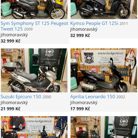
Sym
Symphony ST 125 Peugeot
Kymco
People GT 125i
2011
Tweet 125
Jihomoravský
2009
Jihomoravský
32 999 Kč
32 999 Kč
Suzuki
Epicuro 150
Aprilia
Leonardo 150
2000
2002
Jihomoravský
Jihomoravský
21 999 Kč
17 999 Kč