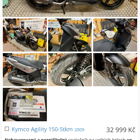
Kymco Agility 150-5tkm
32 999 Kč
2009
Nehavarovaný a nezničitelný
společník na velkých kolech
ve