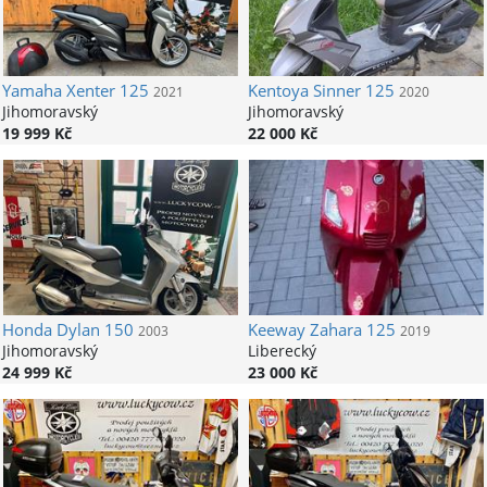
Yamaha
Xenter 125
Kentoya
Sinner 125
2021
2020
Jihomoravský
Jihomoravský
19 999 Kč
22 000 Kč
Honda
Dylan 150
Keeway
Zahara 125
2003
2019
Jihomoravský
Liberecký
24 999 Kč
23 000 Kč