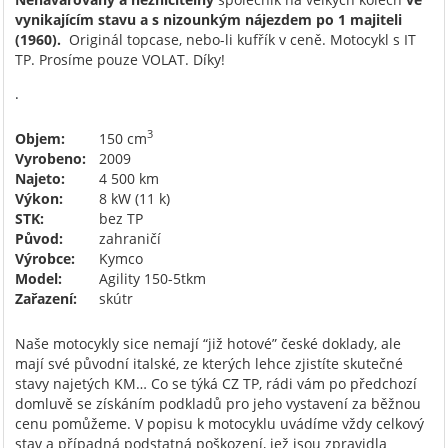
vynikajícím stavu a s nizounkým nájezdem po 1 majiteli
(1960).
Originál topcase, nebo-li kufřík v ceně. Motocykl s IT
TP. Prosíme pouze VOLAT. Díky!
.
3
Objem:
150 cm
Vyrobeno:
2009
Najeto:
4 500 km
Výkon:
8 kW (11 k)
STK:
bez TP
Původ:
zahraničí
Výrobce:
Kymco
Model:
Agility 150-5tkm
Zařazení:
skútr
Naše motocykly sice nemají “již hotové” české doklady, ale
mají své původní italské, ze kterých lehce zjistíte skutečné
stavy najetých KM… Co se týká CZ TP, rádi vám po předchozí
domluvě se získáním podkladů pro jeho vystavení za běžnou
cenu pomůžeme. V popisu k motocyklu uvádíme vždy celkový
stav a případná podstatná poškození, jež jsou zpravidla