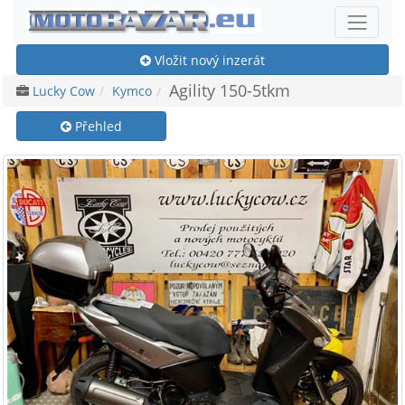
Vložit nový inzerát
Agility 150-5tkm
Lucky Cow
Kymco
Přehled