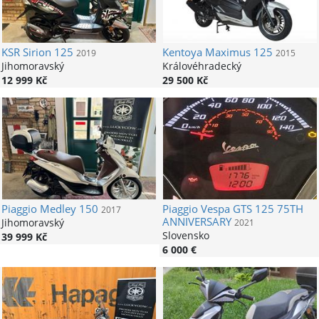
KSR
Sirion 125
Kentoya
Maximus 125
2019
2015
Jihomoravský
Královéhradecký
12 999 Kč
29 500 Kč
Piaggio
Medley 150
Piaggio
Vespa GTS 125 75TH
2017
ANNIVERSARY
Jihomoravský
2021
Slovensko
39 999 Kč
6 000 €