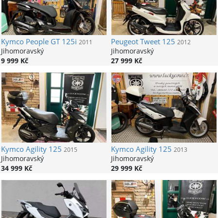
Kymco
People GT 125i
Peugeot
Tweet 125
2011
2012
Jihomoravský
Jihomoravský
9 999 Kč
27 999 Kč
Kymco
Agility 125
Kymco
Agility 125
2015
2013
Jihomoravský
Jihomoravský
34 999 Kč
29 999 Kč