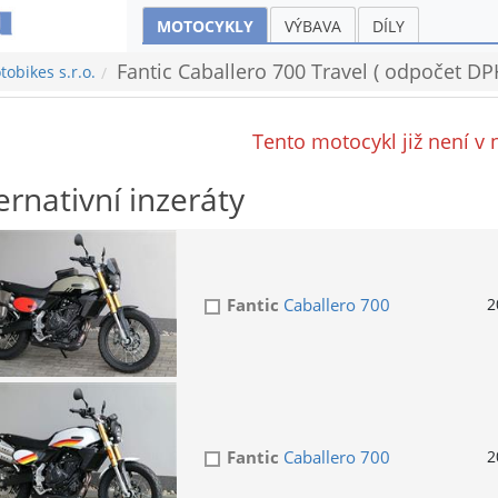
MOTOCYKLY
VÝBAVA
DÍLY
Fantic Caballero 700 Travel ( odpočet DP
obikes s.r.o.
Tento motocykl již není v 
ernativní inzeráty
Fantic
Caballero 700
2
Fantic
Caballero 700
2