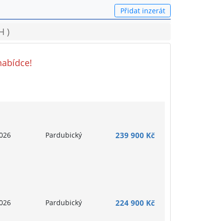
Přidat inzerát
H )
nabídce!
026
Pardubický
239 900 Kč
026
Pardubický
224 900 Kč