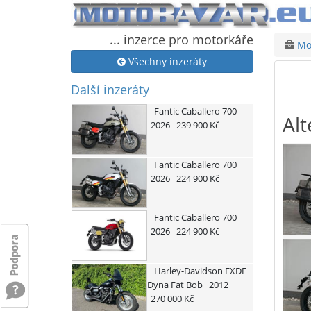
... inzerce pro motorkáře
Mot
Všechny inzeráty
Další inzeráty
Fantic
Caballero 700
Alt
2026
239 900 Kč
Fantic
Caballero 700
2026
224 900 Kč
Fantic
Caballero 700
2026
224 900 Kč
Harley-Davidson
FXDF
Dyna Fat Bob
2012
270 000 Kč