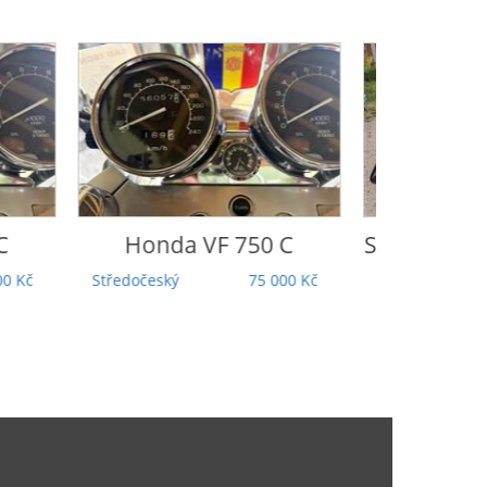
Honda
VF 750 C
Suzuki
Intruder 
Středočeský
75 000 Kč
Jihočeský