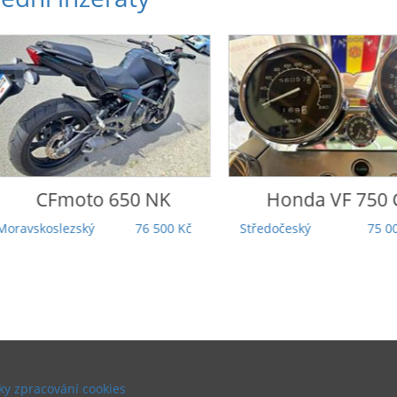
CFmoto
650 NK
Honda
VF 750 C
koslezský
76 500 Kč
Středočeský
75 000 Kč
y zpracování cookies