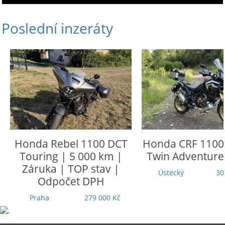
Poslední inzeráty
Honda
Rebel 1100 DCT
Honda
CRF 1100 L
Touring | 5 000 km |
Twin Adventure 
Záruka | TOP stav |
Ústecký
305 
Odpočet DPH
Praha
279 000 Kč