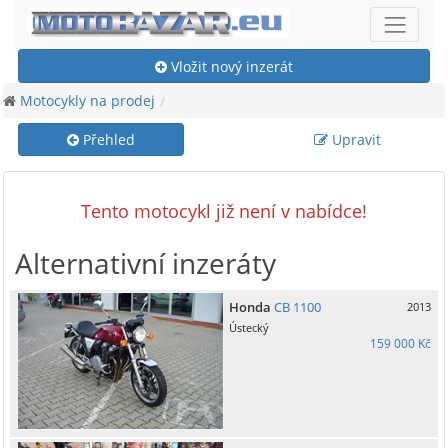
Vložit nový inzerát
Motocykly na prodej
Přehled
Upravit
Tento motocykl již není v nabídce!
Alternativní inzeráty
Honda
CB 1100
2013
Ústecký
159 000 Kč