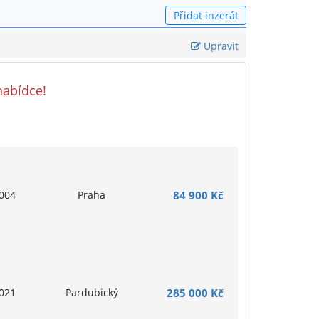
Přidat inzerát
Upravit
nabídce!
004
Praha
84 900 Kč
021
Pardubický
285 000 Kč