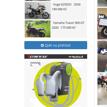
Voge
625DSX
2026
189 990 Kč
Yamaha
Tracer 900 GT
2020
175 000 Kč
Zpět na přehled