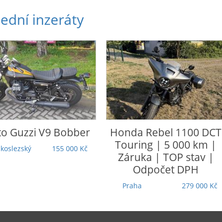
ední inzeráty
nda
Rebel 1100 DCT
Honda
CRF 1100 L Afric
uring | 5 000 km |
Twin Adventure Sports
ruka | TOP stav |
Ústecký
305 000 Kč
Odpočet DPH
raha
279 000 Kč