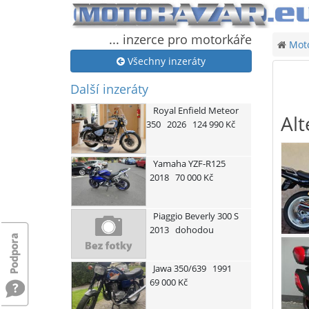
... inzerce pro motorkáře
Moto
Všechny inzeráty
Další inzeráty
Royal Enfield
Meteor
Alt
350
2026
124 990 Kč
Yamaha
YZF-R125
2018
70 000 Kč
Piaggio
Beverly 300 S
2013
dohodou
Jawa
350/639
1991
69 000 Kč