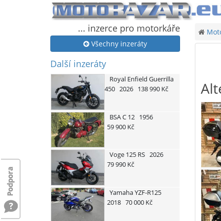
... inzerce pro motorkáře
Moto
Všechny inzeráty
Další inzeráty
Royal Enfield
Guerrilla
Alt
450
2026
138 990 Kč
BSA
C 12
1956
59 900 Kč
Voge
125 RS
2026
79 990 Kč
Yamaha
YZF-R125
2018
70 000 Kč