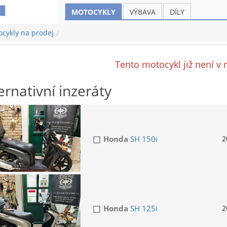
MOTOCYKLY
VÝBAVA
DÍLY
cykly na prodej
Tento motocykl již není v 
ernativní inzeráty
Honda
SH 150i
2
Honda
SH 125i
2