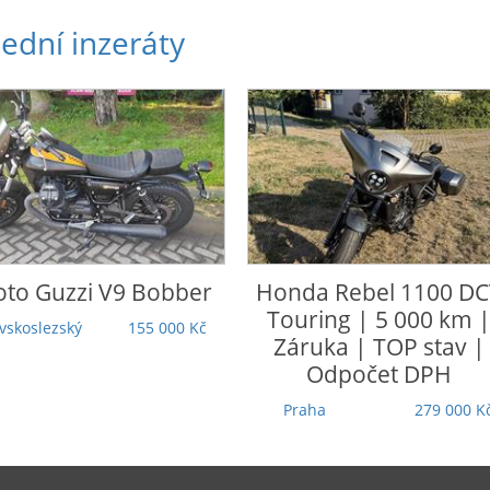
ední inzeráty
o Guzzi
V9 Bobber
Honda
Rebel 1100 DCT
Touring | 5 000 km |
koslezský
155 000 Kč
Záruka | TOP stav |
Odpočet DPH
Praha
279 000 Kč