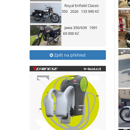
Royal Enfield
Classic
350
2026
133 990 Kč
Jawa
350/639
1991
69 000 Kč
Zpět na přehled