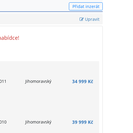
Přidat inzerát
Upravit
nabídce!
011
Jihomoravský
34 999 Kč
010
Jihomoravský
39 999 Kč