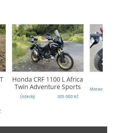
Honda
CRF 1100 L Africa
CFmoto
65
Twin Adventure Sports
Moravskoslezský
Ústecký
305 000 Kč