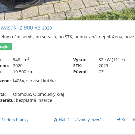
wasaki Z 900 RS
2020
elný roční servis, po servisu, po STK, nebouraná, nepoložená, nové
majitel
3
m:
948 cm
Výkon:
82 kW (111 k)
eno:
2020
STK:
2029
o:
10 500 km
Původ:
CZ
zeno:
1408×, servisní knížka
ta:
Olomouc, Olomoucký kraj
nzerátu:
bezplatná inzerce
ožit do schránky
Nahlásit závadný inzerát
Sdílet i