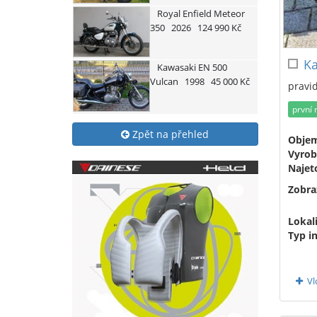
Royal Enfield
Meteor
350
2026
124 990 Kč
Ka
Kawasaki
EN 500
Vulcan
1998
45 000 Kč
pravid
první 
Zpět na přehled
Obje
Vyrob
Najet
Zobra
Lokali
Typ i
Vl