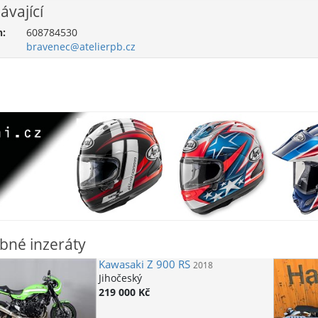
ávající
n:
608784530
bravenec@atelierpb.cz
bné inzeráty
Kawasaki
Z 900 RS
2018
Jihočeský
219 000 Kč