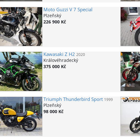
Moto Guzzi
V 7 Special
Plzeňský
226 900 Kč
Kawasaki
Z H2
2020
Královéhradecký
375 000 Kč
Triumph
Thunderbird Sport
1999
Plzeňský
98 000 Kč