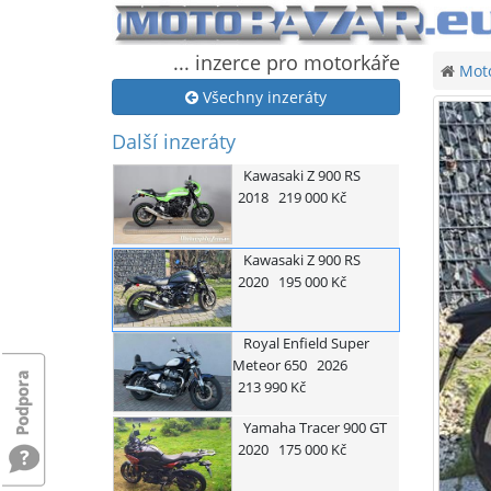
... inzerce pro motorkáře
Moto
Všechny inzeráty
Další inzeráty
Kawasaki
Z 900 RS
2018
219 000 Kč
Kawasaki
Z 900 RS
2020
195 000 Kč
Royal Enfield
Super
Meteor 650
2026
213 990 Kč
Yamaha
Tracer 900 GT
2020
175 000 Kč