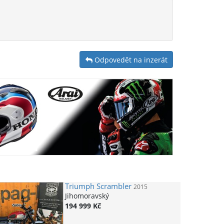
Odpovedět na inzerát
Triumph
Scrambler
2015
Jihomoravský
194 999 Kč