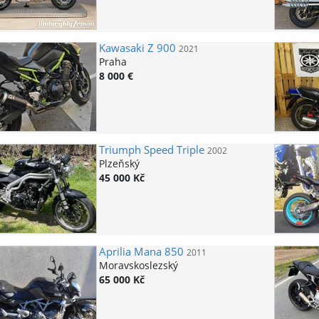
Kawasaki
Z 900
2021
Praha
8 000 €
Triumph
Speed Triple
2002
Plzeňský
45 000 Kč
Aprilia
Mana 850
2011
Moravskoslezský
65 000 Kč