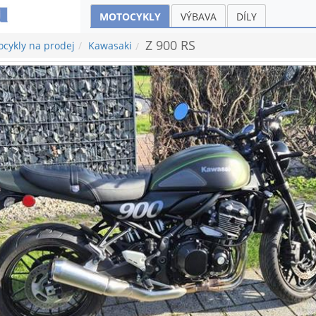
MOTOCYKLY
VÝBAVA
DÍLY
Z 900 RS
cykly na prodej
Kawasaki