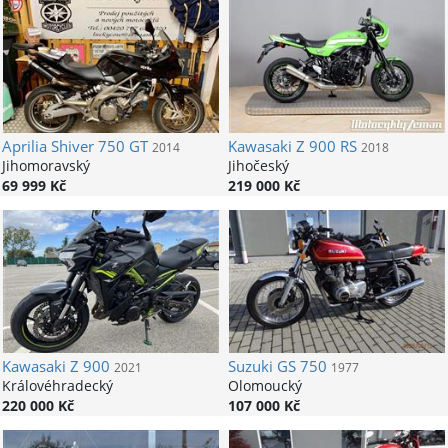
Aprilia
Shiver 750 GT
Kawasaki
Z 900 RS
2014
2018
Jihomoravský
Jihočeský
69 999 Kč
219 000 Kč
Kawasaki
Z 900
Suzuki
GS 750
2021
1977
Královéhradecký
Olomoucký
220 000 Kč
107 000 Kč