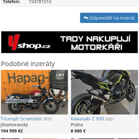
Telefon:
724781510
Odpovedět na inzerát
Podobné inzeráty
Triumph
Scrambler
Kawasaki
Z 900
2015
2021
Jihomoravský
Praha
194 999 Kč
8 000 €