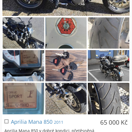
Aprilia Mana 850
65 000 Kč
2011
Aprilia Mana 850 v dobré kondici, přetěsněná