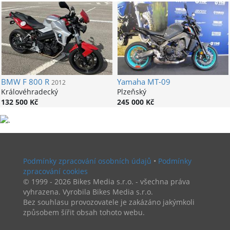
BMW
F 800 R
Yamaha
MT-09
2012
Královéhradecký
Plzeňský
132 500 Kč
245 000 Kč
Podmínky zpracování osobních údajů
•
Podmínky
zpracování cookies
© 1999 - 2026 Bikes Media s.r.o. - všechna práva
vyhrazena. Vyrobila Bikes Media s.r.o.
Bez souhlasu provozovatele je zakázáno jakýmkoli
způsobem šířit obsah tohoto webu.