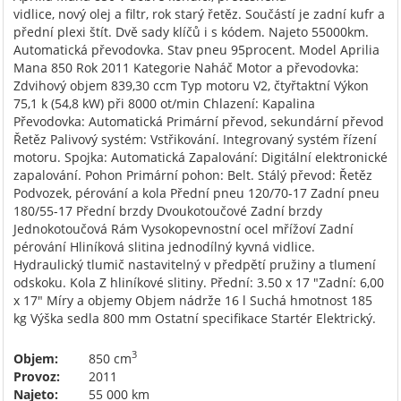
vidlice, nový olej a filtr, rok starý řetěz. Součástí je zadní kufr a
přední plexi štít. Dvě sady klíčů i s kódem. Najeto 55000km.
Automatická převodovka. Stav pneu 95procent. Model Aprilia
Mana 850 Rok 2011 Kategorie Naháč Motor a převodovka:
Zdvihový objem 839,30 ccm Typ motoru V2, čtyřtaktní Výkon
75,1 k (54,8 kW) při 8000 ot/min Chlazení: Kapalina
Převodovka: Automatická Primární převod, sekundární převod
Řetěz Palivový systém: Vstřikování. Integrovaný systém řízení
motoru. Spojka: Automatická Zapalování: Digitální elektronické
zapalování. Pohon Primární pohon: Belt. Stálý převod: Řetěz
Podvozek, pérování a kola Přední pneu 120/70-17 Zadní pneu
180/55-17 Přední brzdy Dvoukotoučové Zadní brzdy
Jednokotoučová Rám Vysokopevnostní ocel mřížoví Zadní
pérování Hliníková slitina jednodílný kyvná vidlice.
Hydraulický tlumič nastavitelný v předpětí pružiny a tlumení
odskoku. Kola Z hliníkové slitiny. Přední: 3.50 x 17 "Zadní: 6,00
x 17" Míry a objemy Objem nádrže 16 l Suchá hmotnost 185
kg Výška sedla 800 mm Ostatní specifikace Startér Elektrický.
3
Objem:
850 cm
Provoz:
2011
Najeto:
55 000 km