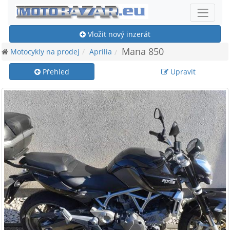
Vložit nový inzerát
Mana 850
Motocykly na prodej
Aprilia
Přehled
Upravit