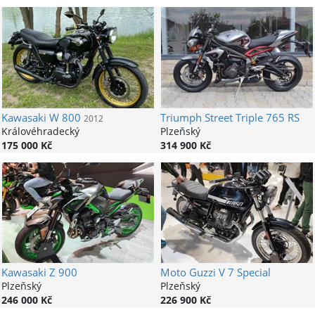
Kawasaki
W 800
Triumph
Street Triple 765 RS
2012
Královéhradecký
Plzeňský
175 000 Kč
314 900 Kč
Kawasaki
Z 900
Moto Guzzi
V 7 Special
Plzeňský
Plzeňský
246 000 Kč
226 900 Kč