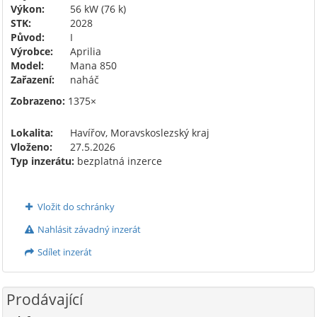
Výkon:
56 kW (76 k)
STK:
2028
Původ:
I
Výrobce:
Aprilia
Model:
Mana 850
Zařazení:
naháč
Zobrazeno:
1375×
Lokalita:
Havířov, Moravskoslezský kraj
Vloženo:
27.5.2026
Typ inzerátu:
bezplatná inzerce
Vložit do schránky
Nahlásit závadný inzerát
Sdílet inzerát
Prodávající