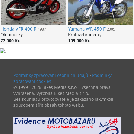
Honda
VFR 400 R
Yamaha
WR 450 F
1987
2005
Olomoucký
Královéhradecký
72 000 Kč
109 000 Kč
Podmínky zpracování osobních údajů
•
Podmínky
zpracování cookies
© 1999 - 2026 Bikes Media s.r.o. - všechna práva
vyhrazena. Vyrobila Bikes Media s.r.o.
Bez souhlasu provozovatele je zakázáno jakýmkoli
způsobem šířit obsah tohoto webu.