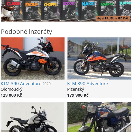
Podobné inzeráty
KTM
390 Adventure
KTM
390 Adventure
2020
Olomoucký
Plzeňský
129 000 Kč
179 900 Kč