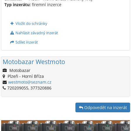
Typ inzerátu:
firemní inzerce
Vložit do schránky
Nahlásit závadný inzerát
Sdílet inzerát
Motobazar Westmoto
Motobazar
Plzeň - Horní Bříza
westmoto@seznam.cz
720209055, 377320886
Odpovedět na inzerát