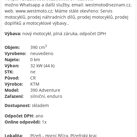
možno Whatsapp a další služby, email: westmoto@seznam.cz,
web. www.westmoto.cz; Máme stále otevřeno: Servis
motocyklů, prodej náhradních dílů, prodej motocyklů, prodej
doplňků a motocyklové výbavy..
Výbava:
nový motocykl, plná záruka, odpočet DPH
3
Objem:
390 cm
Vyrobeno:
neuvedeno
Najeto:
0 km
Výkon:
32 kW (44 k)
STK:
ne
Původ:
CR
Výrobce:
KTM
Model:
390 Adventure
Zařazení:
silniční, enduro
Dostupnost:
skladem
Odpočet DPH:
ano
Online odpovědi:
1x
Lokalita:
Plzeň - Horní Bříza, Plzeňský kraj