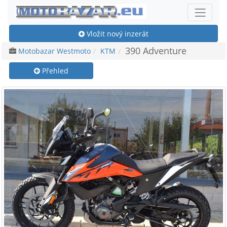
Vložit nový inzerát
390 Adventure
Motobazar Westmoto
KTM
Přehled