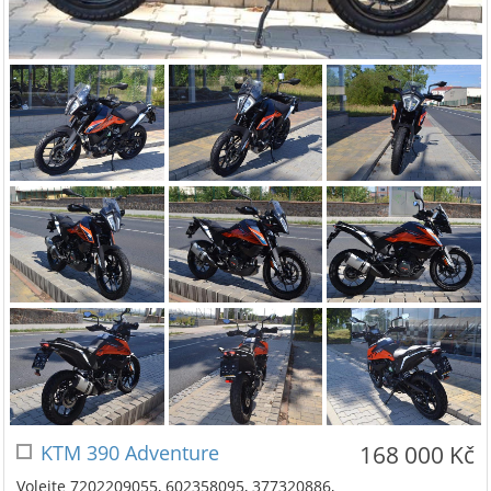
KTM 390 Adventure
168 000 Kč
Volejte 7202209055, 602358095, 377320886,