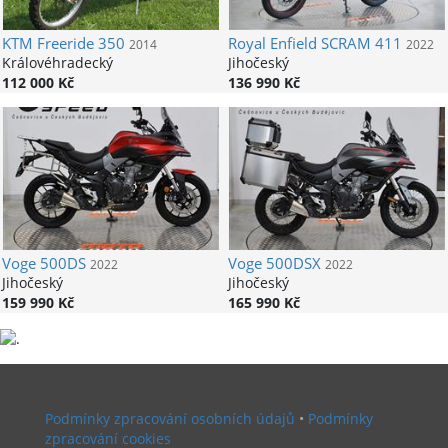
KTM
Freeride 350
Royal Enfield
SCRAM 411
2014
2022
Královéhradecký
Jihočeský
112 000 Kč
136 990 Kč
Voge
500DS
Voge
500DSX
2022
2022
Jihočeský
Jihočeský
159 990 Kč
165 990 Kč
Podmínky zpracování osobních údajů
•
Podmínky
zpracování cookies