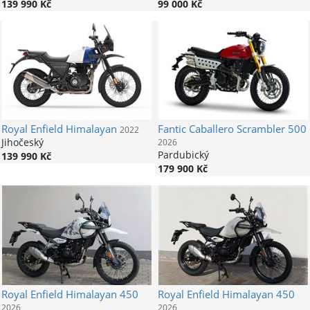
139 990 Kč
99 000 Kč
Royal Enfield
Himalayan
Fantic
Caballero Scrambler 500
2022
Jihočeský
2026
Pardubický
139 990 Kč
179 900 Kč
Royal Enfield
Himalayan 450
Royal Enfield
Himalayan 450
2026
2026