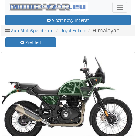
Vložit nový inzerát
Himalayan
AutoMotoSpeed s.r.o.
Royal Enfield
Přehled