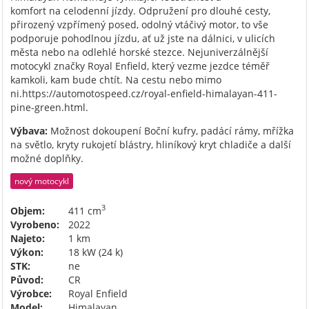
komfort na celodenní jízdy. Odpružení pro dlouhé cesty,
přirozený vzpřímený posed, odolný vtáčivý motor, to vše
podporuje pohodlnou jízdu, ať už jste na dálnici, v ulicích
města nebo na odlehlé horské stezce. Nejuniverzálnější
motocykl značky Royal Enfield, který vezme jezdce téměř
kamkoli, kam bude chtít. Na cestu nebo mimo
ni.https://automotospeed.cz/royal-enfield-himalayan-411-
pine-green.html.
Výbava:
Možnost dokoupení Boční kufry, padácí rámy, mřížka
na světlo, kryty rukojetí blástry, hliníkový kryt chladiče a další
možné doplňky.
nový motocykl
3
Objem:
411 cm
Vyrobeno:
2022
Najeto:
1 km
Výkon:
18 kW (24 k)
STK:
ne
Původ:
CR
Výrobce:
Royal Enfield
Model:
Himalayan