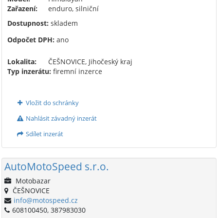
Zařazení:
enduro, silniční
Dostupnost:
skladem
Odpočet DPH:
ano
Lokalita:
ČEŠNOVICE, Jihočeský kraj
Typ inzerátu:
firemní inzerce
Vložit do schránky
Nahlásit závadný inzerát
Sdílet inzerát
AutoMotoSpeed s.r.o.
Motobazar
ČEŠNOVICE
info@motospeed.cz
608100450, 387983030