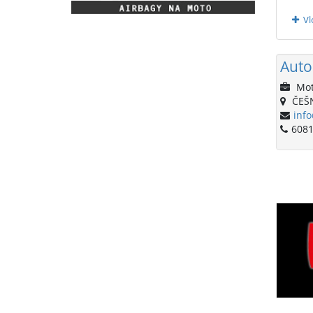
Vl
Auto
Mot
ČEŠ
inf
6081