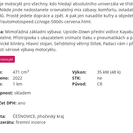
je motocykl pro všechny, kdo hledají absolutního univerzála ve tř
Nikde jinde nedostanete srovnatelný mix zábavy, komfortu, ovladate
ů. Prostě jedete dopráce a zpět. A pak jen nasadíte kufry a objedet
://automotospeed.cz/voge-500ds-cervena.html.
a:
Mimořádná základní výbava: Upside-Down přední vidlice Kayaba, 
telné, Přístrojovka s ukazatelem snímače tlaku v pneumatikách a p
cké blinkry, Hlavní stojan, Seřiditelný větrný štítek, Padací rám i 
tí sériové výbavy motocyklu.
motocykl
3
m:
471 cm
Výkon:
35 kW (48 k)
eno:
2022
STK:
ne
o:
1 km
Původ:
CR
pnost:
skladem
et DPH:
ano
ta:
ČEŠNOVICE, Jihočeský kraj
nzerátu:
firemní inzerce