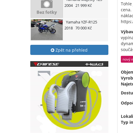
Tohle 
2004
21 999 Kč
cena. 
náklad
https
Yamaha
YZF-R125
2018
70 000 Kč
Výbav
vypína
dynami
součás
Zpět na přehled
nový 
Obje
Vyrob
Najet
Dostu
Odpoč
Lokali
Typ i