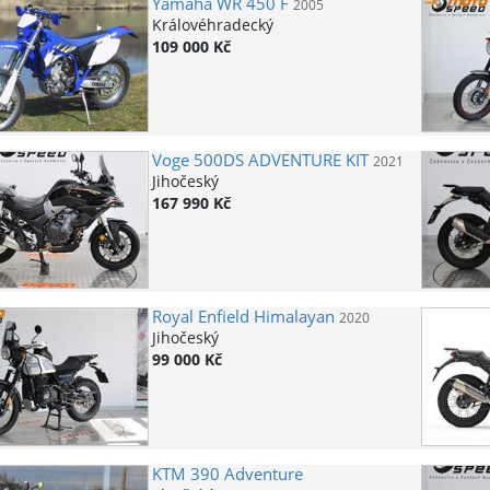
Yamaha
WR 450 F
2005
Královéhradecký
109 000 Kč
Voge
500DS ADVENTURE KIT
2021
Jihočeský
167 990 Kč
Royal Enfield
Himalayan
2020
Jihočeský
99 000 Kč
KTM
390 Adventure