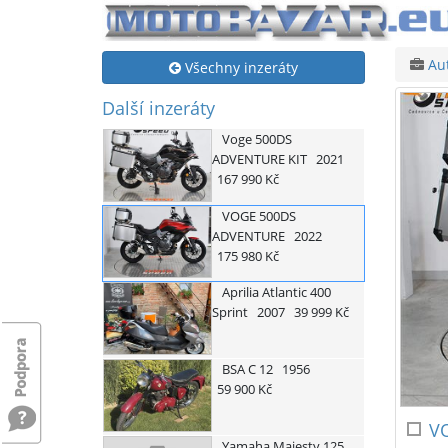
Au
Všechny inzeráty
Další inzeráty
Voge
500DS
ADVENTURE KIT
2021
167 990 Kč
VOGE
500DS
ADVENTURE
2022
175 980 Kč
Aprilia
Atlantic 400
Sprint
2007
39 999 Kč
BSA
C 12
1956
59 900 Kč
V
Yamaha
Majesty 125