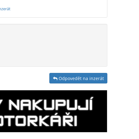
nzerát
Odpovedět na inzerát