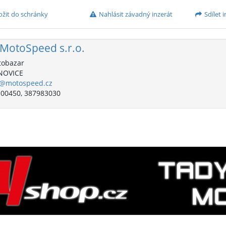
ožit do schránky
Nahlásit závadný inzerát
Sdílet i
MotoSpeed s.r.o.
obazar
NOVICE
o@motospeed.cz
00450, 387983030