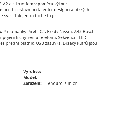
ídě A2 a s trumfem v poměru výkon:
lnosti, cestovního talentu, designu a nízkých
e svět. Tak jednoduché to je.
Pneumatiky Pirelli GT, Brzdy Nissin, ABS Bosch -
řipojení k chytrému telefonu, Sekvenční LED
přes přední blatník, USB zásuvka, Držáky kufrů jsou
Výrobce:
Model:
Zařazení:
enduro, silniční