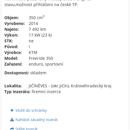
stavu,možnost přihlášení na české TP.
3
Objem:
350 cm
Vyrobeno:
2014
Najeto:
7 492 km
Výkon:
17 kW (23 k)
STK:
ne
Původ:
I
Výrobce:
KTM
Model:
Freeride 350
Zařazení:
enduro, sportovní
Dostupnost:
skladem
Lokalita:
JIČÍNĚVES - (okr.Jičín), Královéhradecký kraj
Typ inzerátu:
firemní inzerce
Vložit do schránky
Nahlásit závadný inzerát
Sdílet inzerát