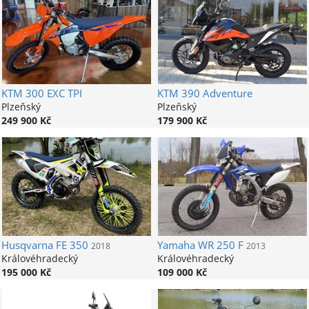
KTM
300 EXC TPI
KTM
390 Adventure
Plzeňský
Plzeňský
249 900 Kč
179 900 Kč
Husqvarna
FE 350
Yamaha
WR 250 F
2018
2013
Královéhradecký
Královéhradecký
195 000 Kč
109 000 Kč