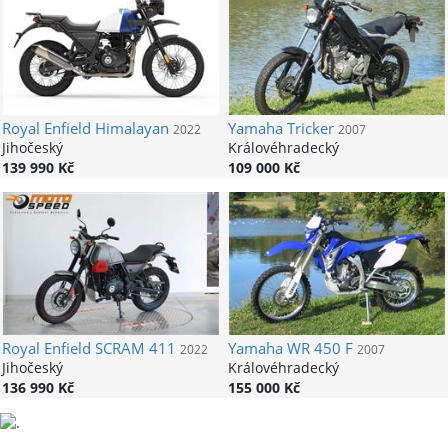
Royal Enfield
Himalayan
Yamaha
Tricker
2022
2007
Jihočeský
Královéhradecký
139 990 Kč
109 000 Kč
Royal Enfield
SCRAM 411
Yamaha
WR 450 F
2022
2007
Jihočeský
Královéhradecký
136 990 Kč
155 000 Kč