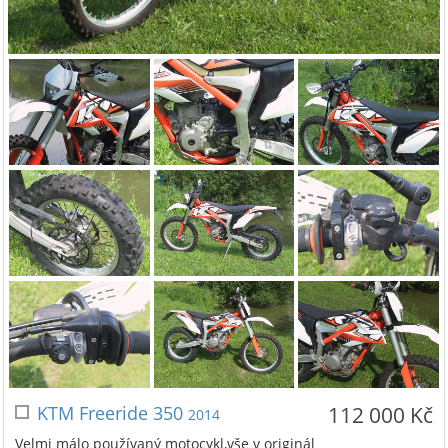
KTM Freeride 350
112 000 Kč
2014
Velmi málo používaný motocykl,vše v originál