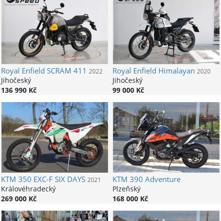
Royal Enfield
SCRAM 411
Royal Enfield
Himalayan
2022
2020
Jihočeský
Jihočeský
136 990 Kč
99 000 Kč
KTM
350 EXC-F SIX DAYS
KTM
390 Adventure
2021
Královéhradecký
Plzeňský
269 000 Kč
168 000 Kč