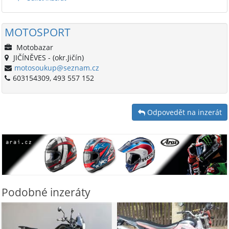
MOTOSPORT
Motobazar
JIČÍNĚVES - (okr.Jičín)
motosoukup@seznam.cz
603154309, 493 557 152
Odpovedět na inzerát
Podobné inzeráty