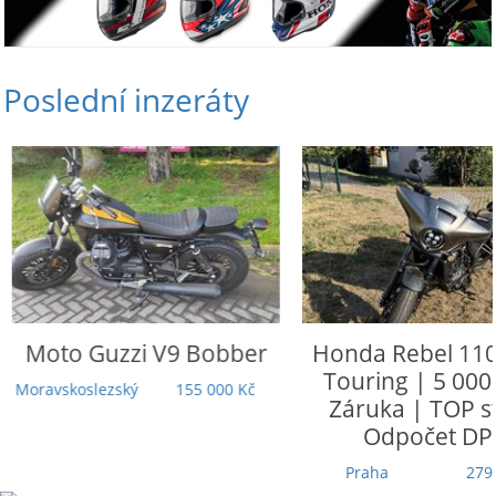
Poslední inzeráty
Moto Guzzi
V9 Bobber
Honda
Rebel 110
Touring | 5 000
Moravskoslezský
155 000 Kč
Záruka | TOP st
Odpočet DP
Praha
279 