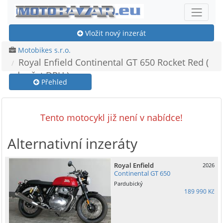
Vložit nový inzerát
Motobikes s.r.o.
Royal Enfield Continental GT 650 Rocket Red (
odpočet DPH )
Přehled
Tento motocykl již není v nabídce!
Alternativní inzeráty
Royal Enfield
2026
Continental GT 650
Pardubický
189 990 Kč