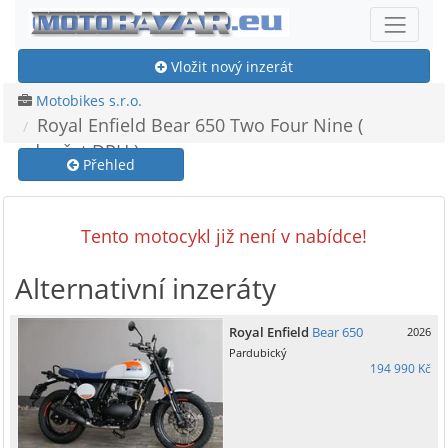
Vložit nový inzerát
Motobikes s.r.o.
Royal Enfield Bear 650 Two Four Nine (
odpočet DPH )
Přehled
Tento motocykl již není v nabídce!
Alternativní inzeráty
Royal Enfield
Bear 650
2026
Pardubický
194 990 Kč