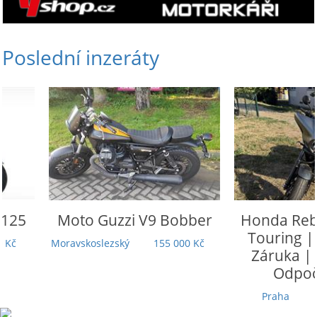
Poslední inzeráty
Moto Guzzi
V9 Bobber
Honda
Rebel 110
Touring | 5 000
Moravskoslezský
155 000 Kč
Záruka | TOP st
Odpočet DP
Praha
279 