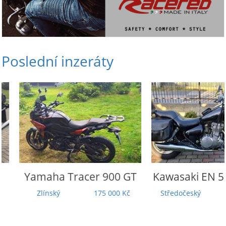
Poslední inzeráty
Yamaha
Tracer 900 GT
Kawasaki
EN 500 
Zlínský
175 000 Kč
Středočeský
45 