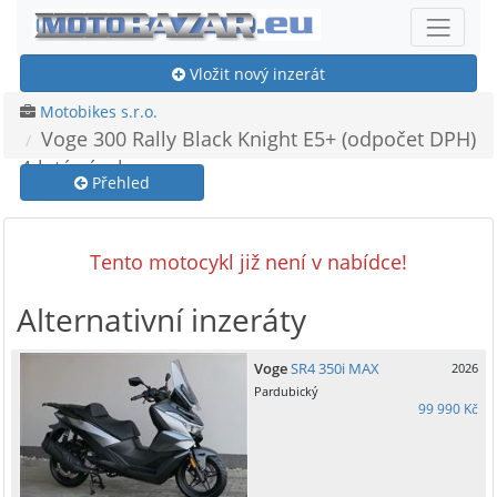
Vložit nový inzerát
Motobikes s.r.o.
Voge 300 Rally Black Knight E5+ (odpočet DPH)
4-letá záruka
Přehled
Tento motocykl již není v nabídce!
Alternativní inzeráty
Voge
SR4 350i MAX
2026
Pardubický
99 990 Kč