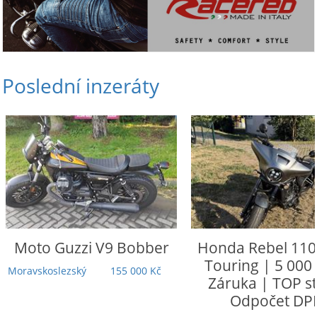
Poslední inzeráty
Moto Guzzi
V9 Bobber
Honda
Rebel 110
Touring | 5 000
Moravskoslezský
155 000 Kč
Záruka | TOP st
Odpočet DP