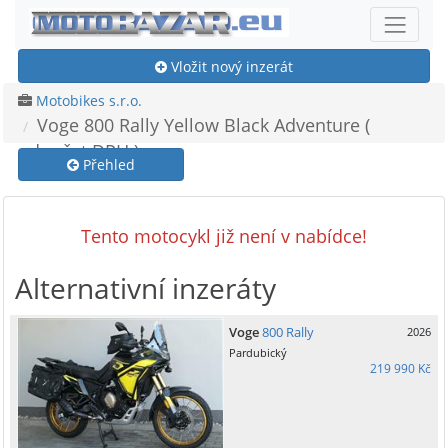
Vložit nový inzerát
Motobikes s.r.o.
Voge 800 Rally Yellow Black Adventure (
odpočet DPH )
Přehled
Tento motocykl již není v nabídce!
Alternativní inzeráty
Voge
800 Rally
2026
Pardubický
219 990 Kč