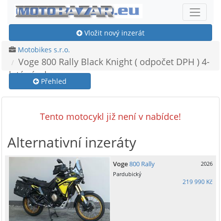
Vložit nový inzerát
Motobikes s.r.o.
Voge 800 Rally Black Knight ( odpočet DPH ) 4-
letá záruka
Přehled
Tento motocykl již není v nabídce!
Alternativní inzeráty
Voge
800 Rally
2026
Pardubický
219 990 Kč