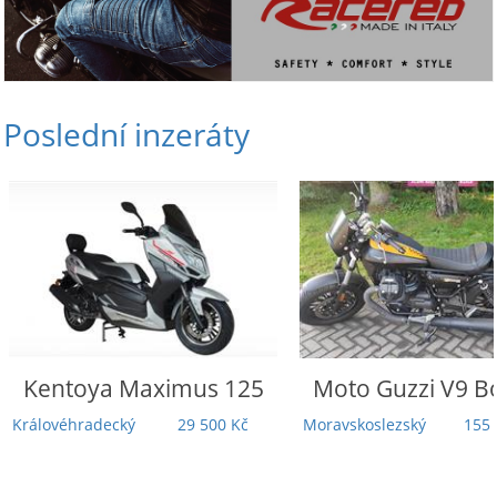
Poslední inzeráty
Moto Guzzi
V9 Bobber
Honda
Rebel 110
Touring | 5 000
Moravskoslezský
155 000 Kč
Záruka | TOP st
Odpočet DP