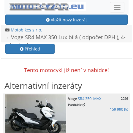
Vložit nový inzerát
Motobikes s.r.o.
Voge SR4 MAX 350 Lux bílá ( odpočet DPH ), 4-
letá záruka
Přehled
Tento motocykl již není v nabídce!
Alternativní inzeráty
Voge
SR4 350i MAX
2026
Pardubický
159 990 Kč