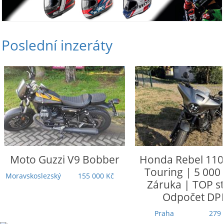
Poslední inzeráty
Moto Guzzi
V9 Bobber
Honda
Rebel 110
Touring | 5 000
Moravskoslezský
155 000 Kč
Záruka | TOP st
Odpočet DP
Praha
279 