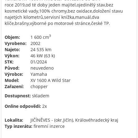
roce 2019,od té doby jeden majitel,ojedinělý stav,bez
kosmetické vady,100% chromy,bez oxidace,doložení stavu
najetých kilometrů,servisní knížka,manuál,dva
klíče,brašny,výborné po motorové stránce,české TP.
3
Objem:
1 600 cm
Vyrobeno:
2002
Najeto:
24 535 km
Výkon:
46 kW (63 k)
STK:
01/2024
Původ:
neuvedeno
Výrobce:
Yamaha
Model:
XV 1600 A Wild Star
Zařazení:
chopper
Dostupnost:
skladem
Online odpovědi:
2x
Lokalita:
JIČÍNĚVES - (okr.Jičín), Královéhradecký kraj
Typ inzerátu:
firemní inzerce