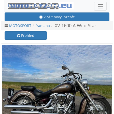
Vložit nový inzerát
XV 1600 A Wild Star
MOTOSPORT
Yamaha
Přehled