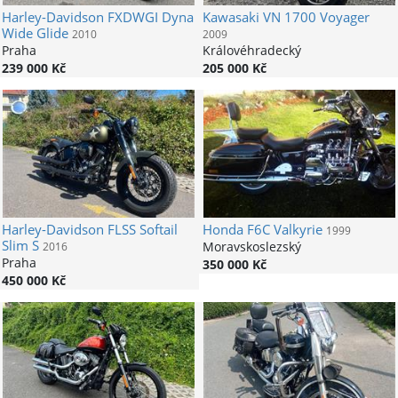
Harley-Davidson
FXDWGI Dyna
Kawasaki
VN 1700 Voyager
Wide Glide
2010
2009
Praha
Královéhradecký
239 000 Kč
205 000 Kč
Harley-Davidson
FLSS Softail
Honda
F6C Valkyrie
1999
Slim S
Moravskoslezský
2016
Praha
350 000 Kč
450 000 Kč