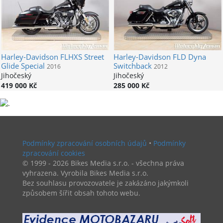
Harley-Davidson
FLHXS Street
Harley-Davidson
FLD Dyna
Glide Special
Switchback
2016
2012
Jihočeský
Jihočeský
419 000 Kč
285 000 Kč
Podmínky zpracování osobních údajů
•
Podmínky
zpracování cookies
© 1999 - 2026 Bikes Media s.r.o. - všechna práva
vyhrazena. Vyrobila Bikes Media s.r.o.
Bez souhlasu provozovatele je zakázáno jakýmkoli
způsobem šířit obsah tohoto webu.