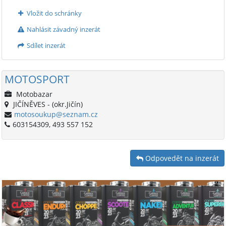
Vložit do schránky
Nahlásit závadný inzerát
Sdílet inzerát
MOTOSPORT
Motobazar
JIČÍNĚVES - (okr.Jičín)
motosoukup@seznam.cz
603154309, 493 557 152
Odpovedět na inzerát