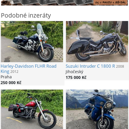
Podobné inzeráty
Harley-Davidson
FLHR Road
Suzuki
Intruder C 1800 R
2008
King
Jihočeský
2012
Praha
175 000 Kč
250 000 Kč