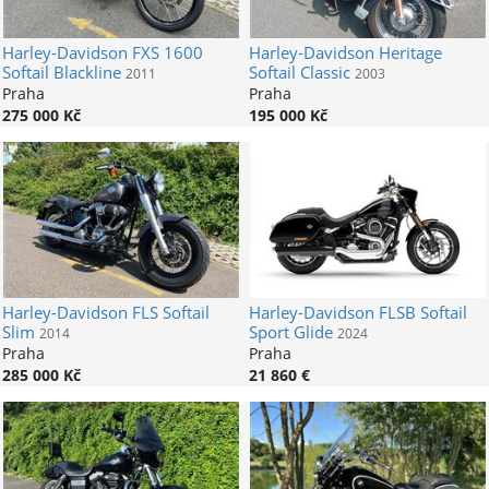
Harley-Davidson
FXS 1600
Harley-Davidson
Heritage
Softail Blackline
Softail Classic
2011
2003
Praha
Praha
275 000 Kč
195 000 Kč
Harley-Davidson
FLS Softail
Harley-Davidson
FLSB Softail
Slim
Sport Glide
2014
2024
Praha
Praha
285 000 Kč
21 860 €