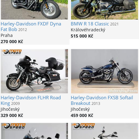
Harley-Davidson
FXDF Dyna
BMW
R 18 Classic
2021
Fat Bob
Královéhradecký
2012
Praha
515 000 Kč
270 000 Kč
Harley-Davidson
FLHR Road
Harley-Davidson
FXSB Softail
King
Breakout
2009
2013
Jihočeský
Jihočeský
329 000 Kč
459 000 Kč