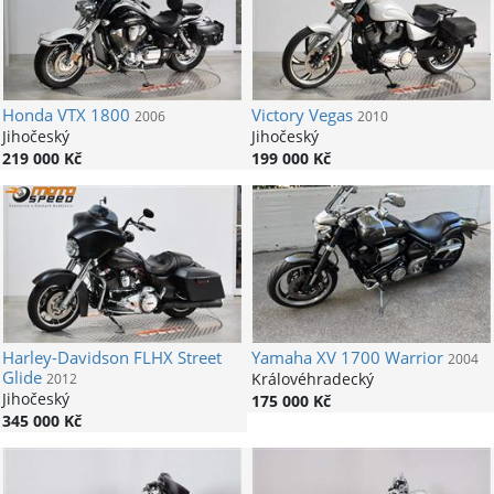
Honda
VTX 1800
Victory
Vegas
2006
2010
Jihočeský
Jihočeský
219 000 Kč
199 000 Kč
Harley-Davidson
FLHX Street
Yamaha
XV 1700 Warrior
2004
Glide
Královéhradecký
2012
Jihočeský
175 000 Kč
345 000 Kč