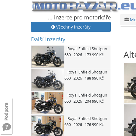
... inzerce pro motorkáře
Mot
Všechny inzeráty
Další inzeráty
Royal Enfield
Shotgun
Alt
650
2026
173 990 Kč
Royal Enfield
Shotgun
650
2026
188 990 Kč
Royal Enfield
Shotgun
650
2026
204 990 Kč
Royal Enfield
Shotgun
650
2026
176 990 Kč