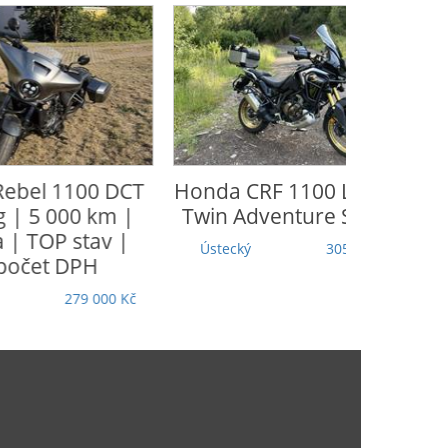
Honda
CRF 1100 L Africa
CFmoto
65
Twin Adventure Sports
Moravskoslezský
Ústecký
305 000 Kč