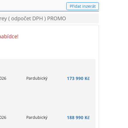
Přidat inzerát
Grey ( odpočet DPH ) PROMO
nabídce!
026
Pardubický
173 990 Kč
026
Pardubický
188 990 Kč