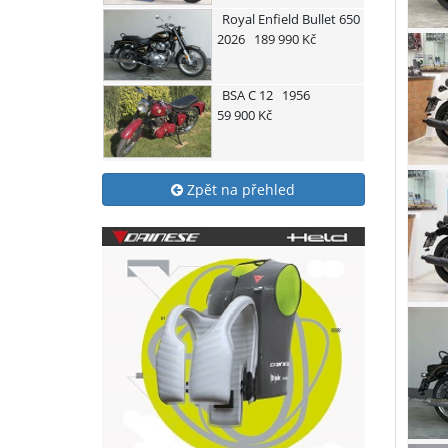
Royal Enfield
Bullet 650
2026
189 990 Kč
BSA
C 12
1956
59 900 Kč
Zpět na přehled