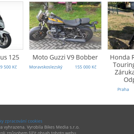
o Guzzi
V9 Bobber
Honda
Rebel 1100 DCT
Touring | 5 000 km |
koslezský
155 000 Kč
Záruka | TOP stav |
Odpočet DPH
Praha
279 000 Kč
y zpracování cookies
a vyhrazena. Vyrobila Bikes Media s.r.o.
oli způsobem šířit obsah tohoto webu.