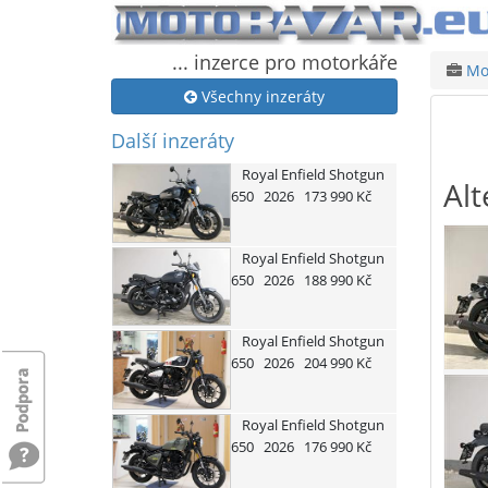
... inzerce pro motorkáře
Mot
Všechny inzeráty
Další inzeráty
Royal Enfield
Shotgun
Alt
650
2026
173 990 Kč
Royal Enfield
Shotgun
650
2026
188 990 Kč
Royal Enfield
Shotgun
650
2026
204 990 Kč
Royal Enfield
Shotgun
650
2026
176 990 Kč