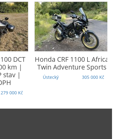
Honda
CRF 1100 L Africa
CFmoto
65
Twin Adventure Sports
Moravskoslezský
Ústecký
305 000 Kč