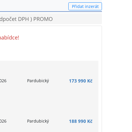
Přidat inzerát
( odpočet DPH ) PROMO
nabídce!
026
Pardubický
173 990 Kč
026
Pardubický
188 990 Kč