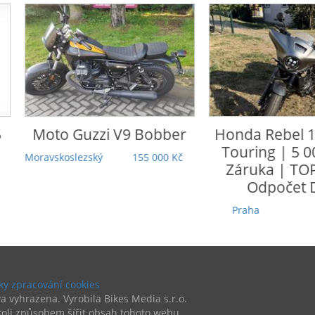
o Guzzi
V9 Bobber
Honda
Rebel 1100 DCT
Touring | 5 000 km |
koslezský
155 000 Kč
Záruka | TOP stav |
Odpočet DPH
Praha
279 000 Kč
y zpracování cookies
a vyhrazena. Vyrobila Bikes Media s.r.o.
oli způsobem šířit obsah tohoto webu.