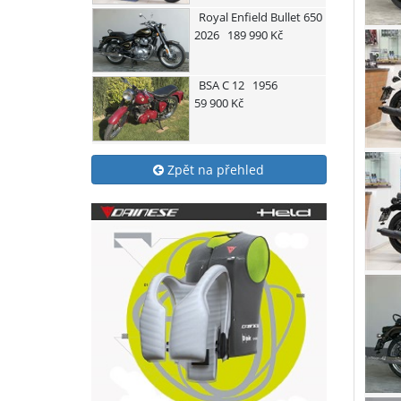
Royal Enfield
Bullet 650
2026
189 990 Kč
BSA
C 12
1956
59 900 Kč
Zpět na přehled