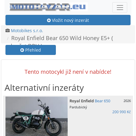
Vložit nový inzerát
Motobikes s.r.o.
Royal Enfield Bear 650 Wild Honey E5+ (
odpočet DPH )
Přehled
Tento motocykl již není v nabídce!
Alternativní inzeráty
Royal Enfield
Bear 650
2026
Pardubický
200 990 Kč