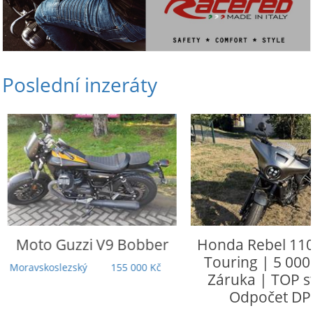
Poslední inzeráty
Moto Guzzi
V9 Bobber
Honda
Rebel 110
Touring | 5 000
Moravskoslezský
155 000 Kč
Záruka | TOP st
Odpočet DP