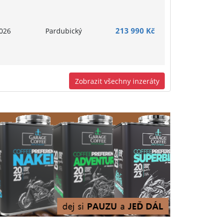
213 990 Kč
026
Pardubický
Zobrazit všechny inzeráty