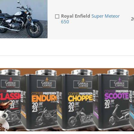
Royal Enfield
Super Meteor
2
650