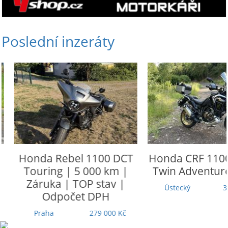
Poslední inzeráty
Honda
Rebel 1100 DCT
Honda
CRF 1100 L
Touring | 5 000 km |
Twin Adventure 
Záruka | TOP stav |
Ústecký
305 
Odpočet DPH
Praha
279 000 Kč