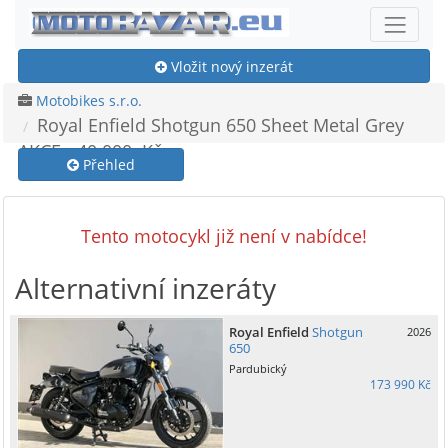
Vložit nový inzerát
Motobikes s.r.o.
Royal Enfield Shotgun 650 Sheet Metal Grey
AKCE - 40 000,-Kč
Přehled
Tento motocykl již není v nabídce!
Alternativní inzeráty
Royal Enfield
Shotgun
2026
650
Pardubický
173 990 Kč