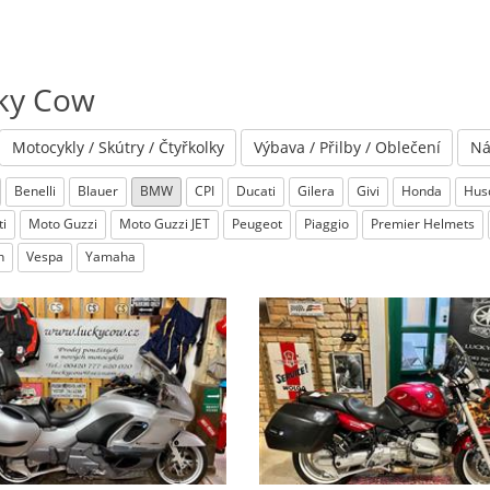
ky Cow
Motocykly / Skútry / Čtyřkolky
Výbava / Přilby / Oblečení
Ná
Benelli
Blauer
BMW
CPI
Ducati
Gilera
Givi
Honda
Hus
i
Moto Guzzi
Moto Guzzi JET
Peugeot
Piaggio
Premier Helmets
h
Vespa
Yamaha
BMW
R 1100 R
BMW
R 1100 RS