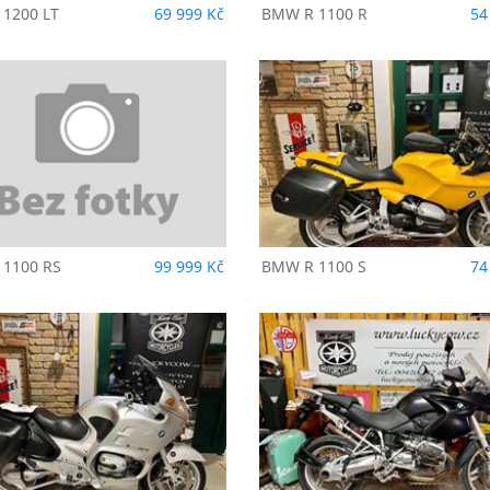
 1200 LT
69 999 Kč
BMW
R 1100 R
54
BMW
R 1100 S
BMW
R 1150 RS
 1100 RS
99 999 Kč
BMW
R 1100 S
74
BMW
R 1200 GS
BMW
C 600 Sport