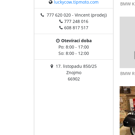
luckycow.tipmoto.com
BMW
K
777 620 020 - Vincent (prodej)
BMW
R 1100 RS
777 248 016
608 817 517
Otevírací doba
Po: 8:00 - 17:00
So: 8:00 - 12:00
17. listopadu 850/25
Znojmo
BMW
R
66902
BMW
R 1150 RT