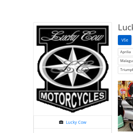
Luc
Vše
Aprilia
Malagut
Triump
BMW
K 1200 LT
Lucky Cow